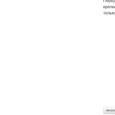
Перед
крепк
тольк
читат