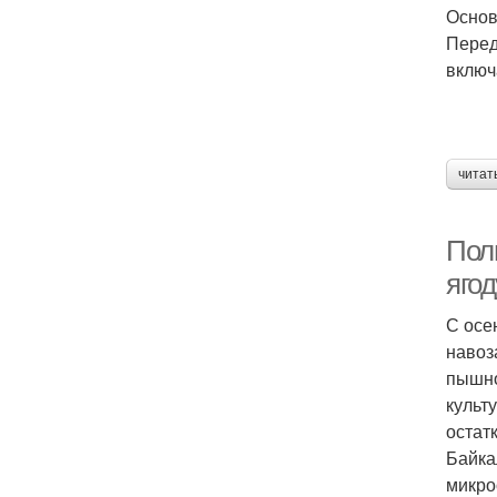
Основ
Перед
включ
читат
Полн
ягод
С осе
навоз
пышно
культ
остат
Байка
микро