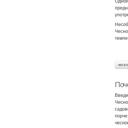
Одной
предн
употр
Несоб
Чесно
темпе
читат
Поч
Введ
Чесно
садов
порче
чесно