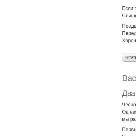
Если 
Слишк
Предш
Перед
Хорош
читат
Вас
Два
Чесно
Однак
мы ра
Первы