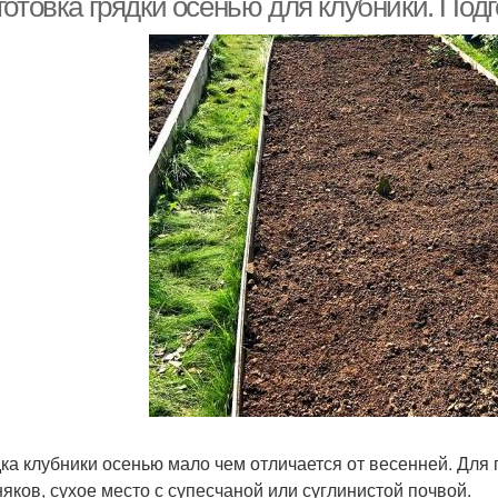
готовка грядки осенью для клубники. Под
ка клубники осенью мало чем отличается от весенней. Дл
няков, сухое место с супесчаной или суглинистой почвой.