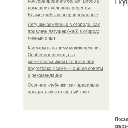
Под
Консервирование белых грибов в
домашних условиях рецепты.
Белые грибы консервированные
Лягушки земляные в огороде. Как
привлечь лягушек (жаб) в огород:
личный опыт
Как укрыть на зиму можжевельник.
Особенности ухода за
можжевельником осенью и при
подготовке к зиме — общие советы
и рекомендации
Осенние клубники: как правильно
посадить их в открытый грунт
Посад
сквоз