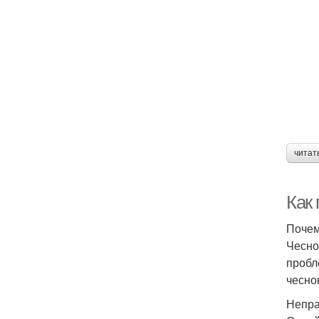
читат
Как
Почем
Чесно
пробл
чесно
Непра