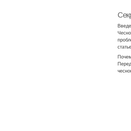
Секр
Введ
Чесно
пробл
стать
Почем
Перед
чесно