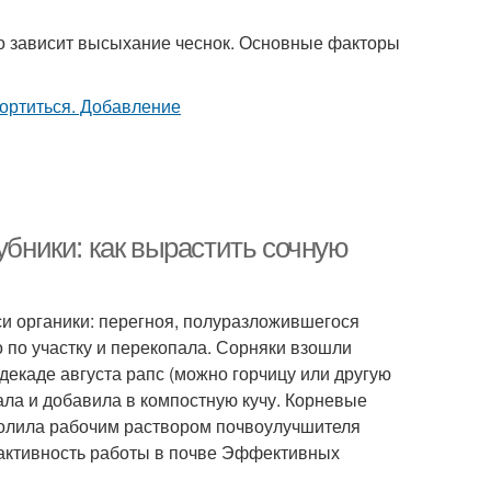
его зависит высыхание чеснок. Основные факторы
убники: как вырастить сочную
си органики: перегноя, полуразложившегося
о по участку и перекопала. Сорняки взошли
декаде августа рапс (можно горчицу или другую
рала и добавила в компостную кучу. Корневые
 полила рабочим раствором почвоулучшителя
и активность работы в почве Эффективных