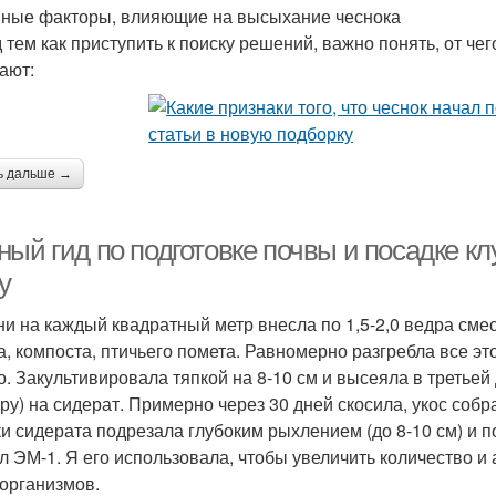
ные факторы, влияющие на высыхание чеснока
 тем как приступить к поиску решений, важно понять, от ч
ают:
ь дальше →
ый гид по подготовке почвы и посадке кл
у
ни на каждый квадратный метр внесла по 1,5-2,0 ведра сме
а, компоста, птичьего помета. Равномерно разгребла все эт
. Закультивировала тяпкой на 8-10 см и высеяла в третьей 
уру) на сидерат. Примерно через 30 дней скосила, укос соб
ки сидерата подрезала глубоким рыхлением (до 8-10 см) и
л ЭМ-1. Я его использовала, чтобы увеличить количество 
организмов.