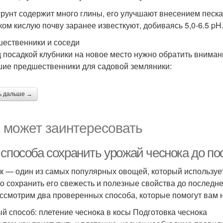
грунт содержит много глины, его улучшают внесением песка,
ом кислую почву заранее известкуют, добиваясь 5,0-6.5 pH
ественники и соседи
 посадкой клубники на новое место нужно обратить внимани
ие предшественники для садовой земляники:
ь дальше →
 может заинтересовать
 способа сохранить урожай чеснока до по
к — один из самых популярных овощей, который использует
о сохранить его свежесть и полезные свойства до последнег
ссмотрим два проверенных способа, которые помогут вам н
й способ: плетение чеснока в косы Подготовка чеснока