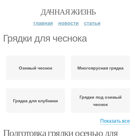
ДАЧНАЯ ЖИЗНЬ
главная
новости
статьи
Грядки для чеснока
Озимый чеснок
Многоярусная грядка
Грядки под озимый
Грядка для клубники
чеснок
Показать все
Подготовка грядки осенью для
Чеснок под зиму
Чеснок на глубину