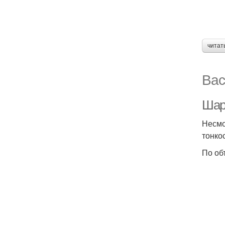
читат
Вас
Шар
Несмо
тонко
По об