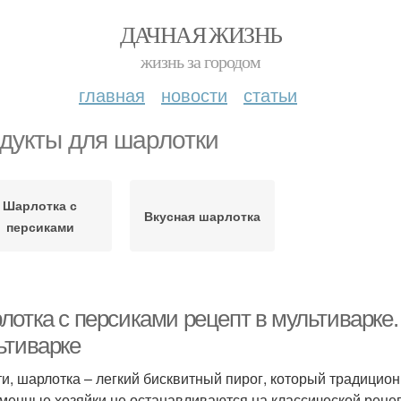
ДАЧНАЯ ЖИЗНЬ
жизнь за городом
главная
новости
статьи
дукты для шарлотки
Шарлотка с
Вкусная шарлотка
персиками
лотка с персиками рецепт в мультиварке.
ьтиварке
ти, шарлотка – легкий бисквитный пирог, который традицио
менные хозяйки не останавливаются на классической рецеп