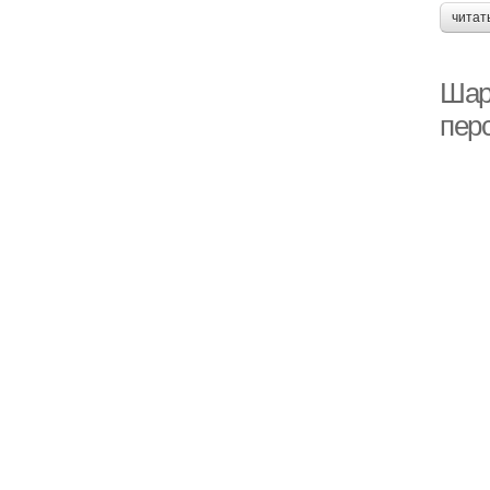
читат
Шар
пер