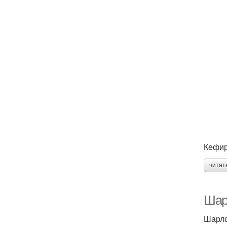
Кефир
читат
Шар
Шарло