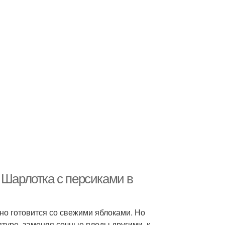
 Шарлотка с персиками в
нно готовится со свежими яблоками. Но
туре, заменяя сочные плоды другими, к