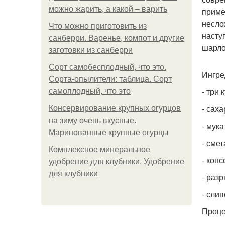
можно жарить, а какой – варить
приме
несло
Что можно приготовить из
насту
санберри. Варенье, компот и другие
шарло
заготовки из санберри
Сорт самобесплодный, что это.
Ингре
Сорта-опылители: таблица. Сорт
- три 
самоплодный, что это
- саха
Консервирование крупных огурцов
на зиму очень вкусные.
- мука
Маринованные крупные огурцы
- смет
Комплексное минеральное
- кон
удобрение для клубники. Удобрение
для клубники
- разр
- слив
Проце