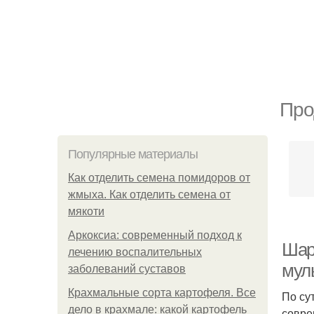
Про
Популярные материалы
Как отделить семена помидоров от
жмыха. Как отделить семена от
мякоти
Аркоксиа: современный подход к
Шар
лечению воспалительных
мул
заболеваний суставов
Крахмальные сорта картофеля. Все
По су
дело в крахмале: какой картофель
совре