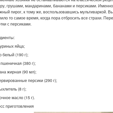
ру, грушами, мандаринами, бананами и персиками. Именно
жный пирог, к тому же, воспользовавшись мультиваркой. Вы
пило то самое время, когда пора отбросить все страхи. Пе
тки с персиками.
диенты:
куриных яйца;
р белый (190 г);
 пшеничная (380 г);
ана жирная (90 мл);
сервированные персики (290 г);
ыхлитель (8 г);
очное масло (15 г).
сс приготовления