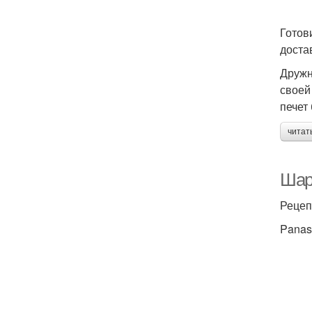
Готов
доста
Дружн
своей
печет
читат
Шар
Рецеп
Panas