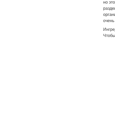
но эт
разде
орган
очень
Ингре
Чтобы