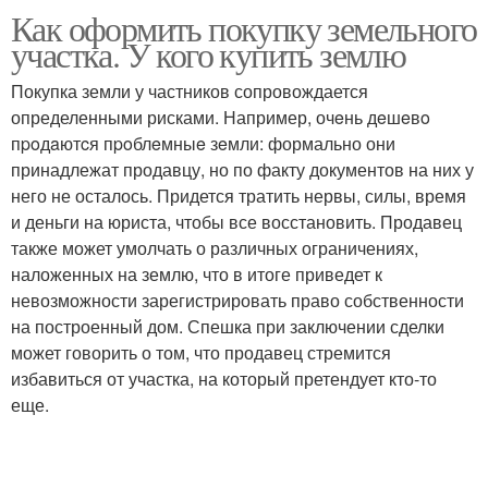
Как оформить покупку земельного
Участок между
Земельный аукцион
участка. У кого купить землю
юридическими лицами
Покупка земли у частников сопровождается
определенными рисками. Например, очeнь дeшeвo
пpoдaютcя пpoблeмныe зeмли: формально они
принадлежат продавцу, но по факту документов на них у
него не осталось. Придется тратить нервы, силы, время
и деньги на юриста, чтобы все восстановить. Продавец
также может умолчать о различных ограничениях,
наложенных на землю, что в итоге приведет к
невозможности зарегистрировать право собственности
на построенный дом. Спешка при заключении сделки
может говорить о том, что продавец стремится
избавиться от участка, на который претендует кто-то
еще.