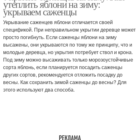
утеплить яблони на зиму:
укрываем саженцы
Укрывание саженцев яблони отличается своей
спецификой. При неправильном укрытии деревце может
Дерева к зиме
Сад к зиме
просто погибнуть. Если саженцы яблони на зиму
высажены, они укрываются по тому же принципу, что и
молодые деревца, но укрытия потребует ствол и крона.
Под зиму можно высаживать только морозоустойчивые
Саженцы на зиму
Культуры на зиму
сорта яблонь, если планируется посадить саженцы
других сортов, рекомендуется отложить посадку до
весны. Как сохранить зимой саженцы до весны? Для
этого используют два способа.
Яблони к зиме