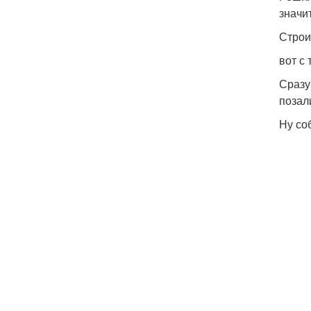
значи
Строи
вот с
Сразу
позал
Ну соб