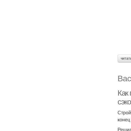
читат
Вас
Как
сэк
Строй
конец 
Решил