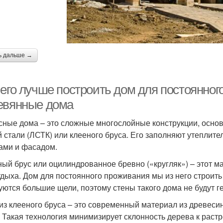
ь дальше →
чего лучше построить дом для постоянно
евянные дома
сные дома – это сложные многослойные конструкции, основу
й стали (ЛСТК) или клееного бруса. Его заполняют утепли
ами и фасадом.
ый брус или оцилиндрованное бревно («кругляк») – этот м
тдыха. Дом для постоянного проживания мы из него строить 
уются большие щели, поэтому стены такого дома не будут 
из клееного бруса – это современный материал из древеси
. Такая технология минимизирует склонность дерева к раст