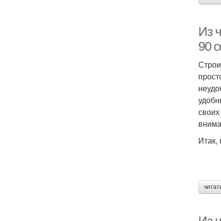
Из ч
90 
Строи
прост
неудо
удобн
своих
внима
Итак,
читат