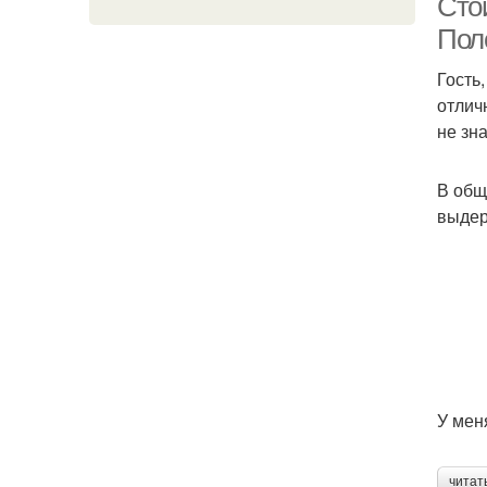
Сто
Пол
Гость
отлич
не зн
В общ
выдер
У мен
читат