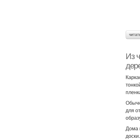
читат
Из 
дер
Карка
тонко
пленк
Обычн
для о
образ
Дома 
доски