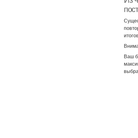
Из 
пос
Сущес
повто
итого
Внима
Ваш б
макси
выбра