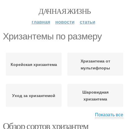
ДАЧНАЯ ЖИЗНЬ
главная
новости
статьи
Хризантемы по размеру
Хризантема от
Корейская хризантема
мультифлоры
Шаровидная
Уход за хризантемой
хризантема
Показать все
Обзор сортов хризантем
Хризантемы к зиме
Хризантемы по срокам