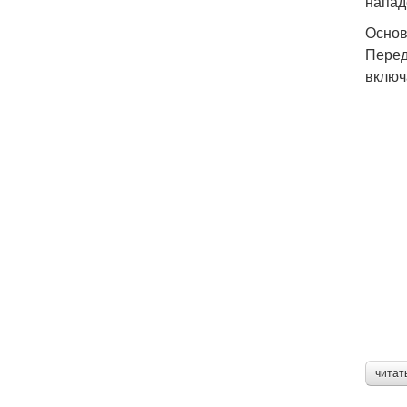
напад
Основ
Перед
включ
читат