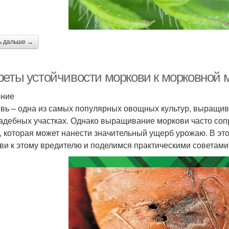
ь дальше →
реты устойчивости моркови к морковной м
ение
вь – одна из самых популярных овощных культур, выращив
адебных участках. Однако выращивание моркови часто со
, которая может нанести значительный ущерб урожаю. В эт
ви к этому вредителю и поделимся практическими советами