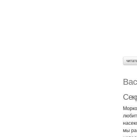
читат
Вас
Сек
Морко
любит
насек
мы ра