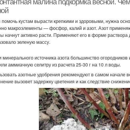
онтантная малина подкормка весной. Че
ной
 помочь кустам вырасти крепкими и здоровыми, нужна осн
нно макроэлементы — фосфор, калий и азот. Азот применяют
ы начнут активно расти. Применяют его в форме раствора д
азовало зеленую массу.
и минерального источника азота большинство огородников ис
или аммиачную селитру из расчета 25-30 г на 10 л воды.
ьзовать азотные удобрения рекомендуют в самом начале в
нение вызовет задержку цветения и как следствие снижени