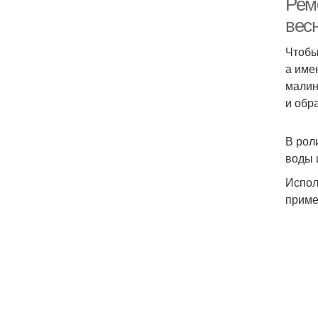
Рем
вес
Чтобы
а име
малин
и обр
В рол
воды 
Испол
приме