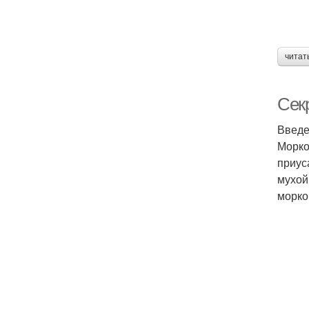
читат
Сек
Введ
Морко
приус
мухой
морко