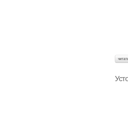
читат
Уст