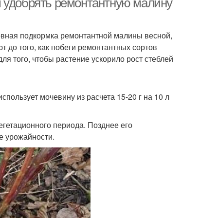
м удобрять ремонтантную малину
овная подкормка ремонтантной малины весной,
 до того, как побеги ремонтантных сортов
ля того, чтобы растение ускорило рост стеблей
пользует мочевину из расчета 15-20 г на 10 л
егетационного периода. Позднее его
е урожайности.