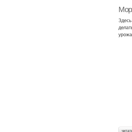
Мор
Здесь
делат
урожа
читат