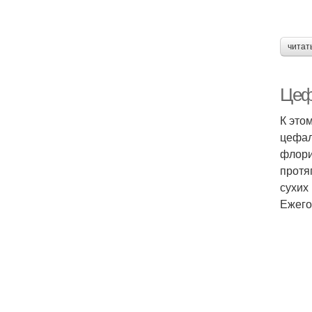
читат
Цеф
К это
цефал
флори
протя
сухих
Ежего