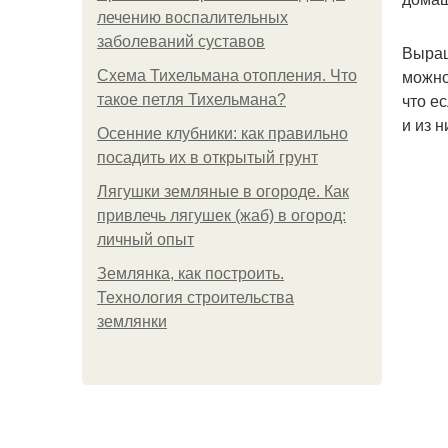
лечению воспалительных
заболеваний суставов
Выращ
можно
Схема Тихельмана отопления. Что
что е
такое петля Тихельмана?
и из 
Осенние клубники: как правильно
посадить их в открытый грунт
Лягушки земляные в огороде. Как
привлечь лягушек (жаб) в огород:
личный опыт
Землянка, как построить.
Технология строительства
землянки