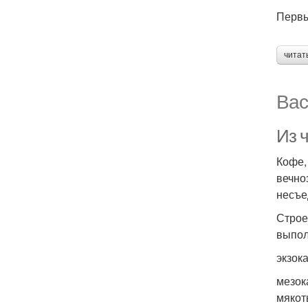
Первы
читат
Вас
Из 
Кофе,
вечно
несъе
Строе
выпол
экзок
мезок
мякот