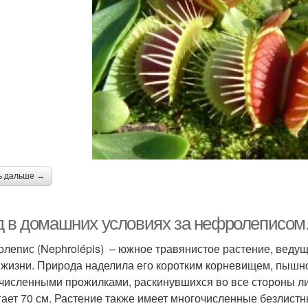
ь дальше →
д в домашних условиях за нефролеписом
лепис (Nephrolépis) – южное травянистое растение, ведущ
 жизни. Природа наделила его коротким корневищем, пышн
численными прожилками, раскинувшихся во все стороны ли
гает 70 см. Растение также имеет многочисленные безлист