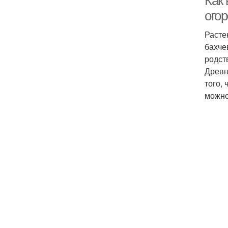
Как
огор
Расте
бахче
родст
Древн
того,
можно