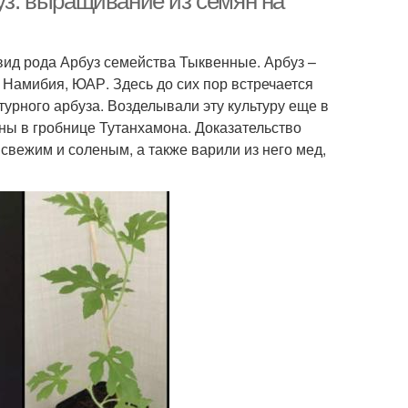
буз: выращивание из семян на
, вид рода Арбуз семейства Тыквенные. Арбуз –
, Намибия, ЮАР. Здесь до сих пор встречается
турного арбуза. Возделывали эту культуру еще в
ены в гробнице Тутанхамона. Доказательство
 свежим и соленым, а также варили из него мед,