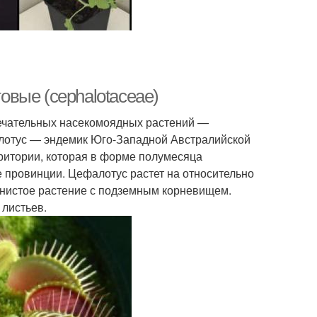
вые (cephalotaceae)
мечательных насекомоядных растений —
ефалотус — эндемик Юго-Западной Австралийской
ритории, которая в форме полумесяца
е провинции. Цефалотус растет на относительно
янистое растение с подземным корневищем.
 листьев.