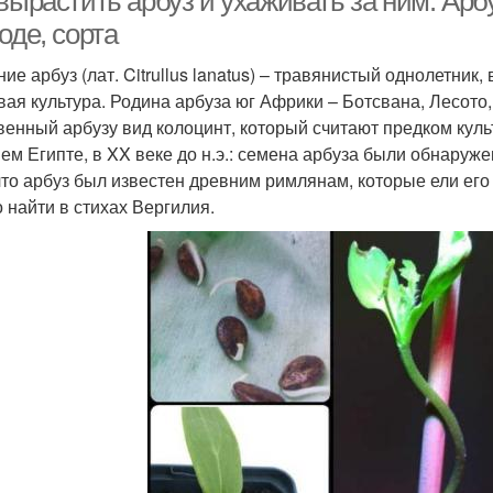
 вырастить арбуз и ухаживать за ним. Ар
оде, сорта
ние арбуз (лат. Citrullus lanatus) – травянистый однолетник
вая культура. Родина арбуза юг Африки – Ботсвана, Лесото
венный арбузу вид колоцинт, который считают предком куль
ем Египте, в XX веке до н.э.: семена арбуза были обнаруж
 что арбуз был известен древним римлянам, которые ели его
 найти в стихах Вергилия.