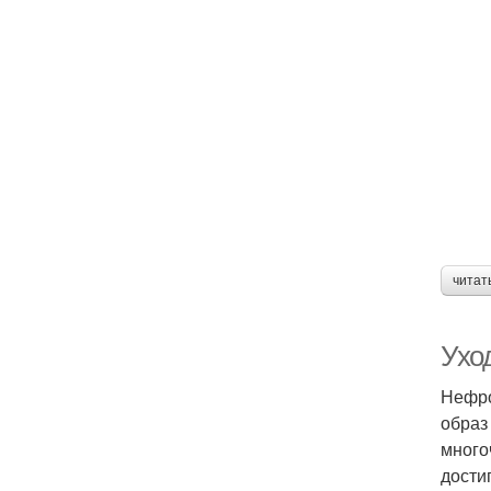
читат
Ухо
Нефро
образ
много
дости