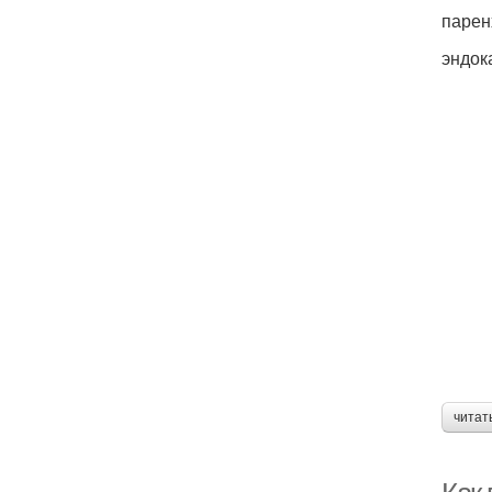
парен
эндок
читат