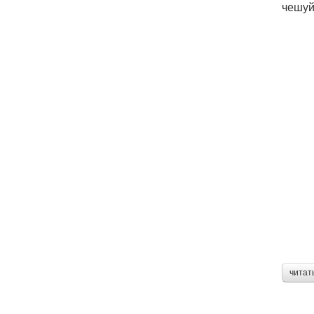
чешуй
читат