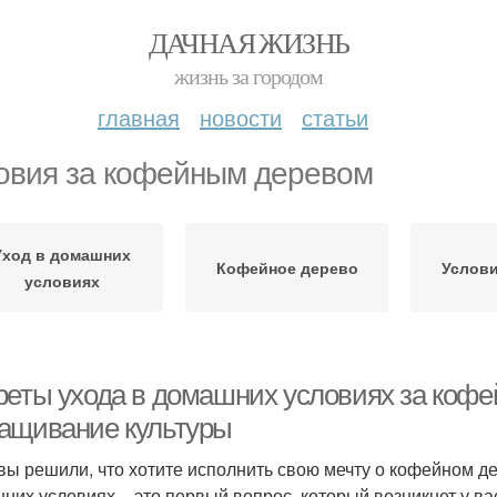
ДАЧНАЯ ЖИЗНЬ
жизнь за городом
главная
новости
статьи
овия за кофейным деревом
Уход в домашних
Кофейное дерево
Услови
условиях
реты ухода в домашних условиях за коф
ащивание культуры
 вы решили, что хотите исполнить свою мечту о кофейном д
них условиях – это первый вопрос, который возникнет у ва