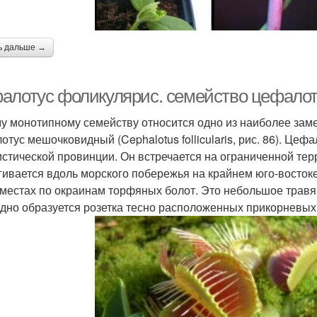
ь дальше →
алотус фоликулярис. семейство цефалото
му монотипному семейству относится одно из наиболее за
отус мешочковидный (Cephalotus follicularis, рис. 86). Ц
стической провинции. Он встречается на ограниченной тер
гивается вдоль морского побережья на крайнем юго-восток
 местах по окраинам торфяных болот. Это небольшое трав
дно образуется розетка тесно расположенных прикорневых