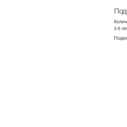
Под
Колич
3-5 л
Подко