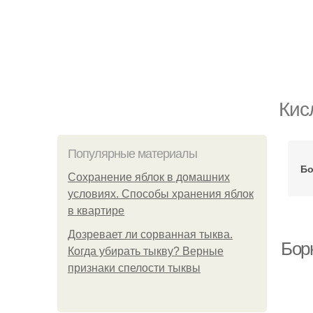
Кис
Популярные материалы
Бо
Сохранение яблок в домашних
условиях. Способы хранения яблок
в квартире
Дозревает ли сорванная тыква.
Бор
Когда убирать тыкву? Верные
признаки спелости тыквы