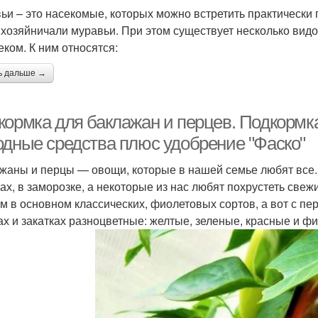
ьи – это насекомые, которых можно встретить практически п
 хозяйничали муравьи. При этом существует несколько видо
еком. К ним относятся:
ь дальше →
кормка для баклажан и перцев. Подкормка
одные средства плюс удобрение "Фаско"
жаны и перцы — овощи, которые в нашей семье любят все.
ках, в заморозке, а некоторые из нас любят похрустеть све
м в основном классических, фиолетовых сортов, а вот с пе
ах и закатках разноцветные: желтые, зеленые, красные и ф