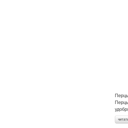
Перц
Перцы
удобр
читат