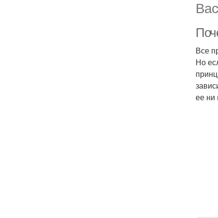
Вас
Поч
Все п
Но ес
принц
завис
ее ни 