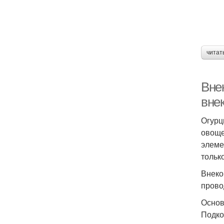
читат
Вне
вне
Огурц
овоще
элеме
тольк
Внеко
прово
Основ
Подко