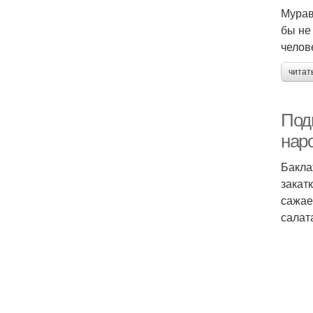
Мурав
бы не
челов
читат
Под
нар
Бакла
закат
сажае
салат