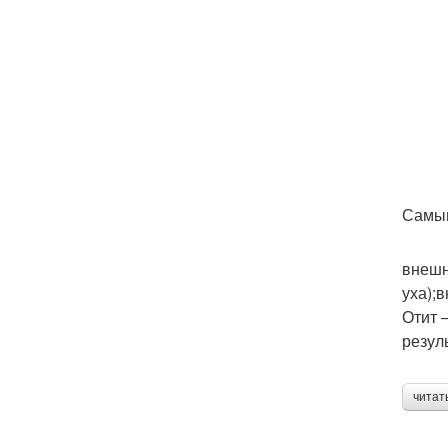
Самым
внешн
уха);
Отит 
резул
читат