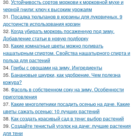
30.
Устойчивость сортов моркови к морковной мухе и
черной гнили: ключ к высоким урожаям
31.
Посадка тюльпанов в корзины для луковичных. 9
достоинств использования корзин
32.
Когда убирать морковь посаженную под зиму.
Добавление статьи в новую подборку
33.
Какие комнатные цветы можно поливать
нашатырным спиртом. Свойства нашатырного спирта и
польза для растений
34.
Грибы с овощами на зиму. Ингредиенты
35.
Банановые шкурки, как удобрение. Чем полезна
кожура?
36.
Фасоль в собственном соку на зиму. Особенности
приготовления
37.
Какие многолетники посадить осенью на даче. Какие
цветы сажать осенью: 10 лучших растений
38.
Как создать красивый сад в тени: выбор растений
39.
Создайте тенистый уголок на даче: лучшие растения
для тени