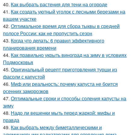
40.
Как выбрать растения для тени на огороде
41.
Как создать уютный уголок с лесными березами на
вашем участке
42.
Оптимальное время для сбора тыквы в средней
полосе России: как не пропустить сезон
43.
Когда что делать: 6 правил эффективного
планирования времени
44.
Как правильно укрыть виноград на зиму в условиях
Подмосковья
45.
Оригинальный рецепт приготовления турши из
фасоли с капустой
46.
Миф или реальность: почему капуста не боится
осенних заморозков
47.
Оптимальные сроки и способы соления капусты на
зиму
48.
Надо ли вешенки мыть перед жаркой: мифы и
правда
49.
Как выбрать между биметаллическими и
алюминиевыми радиаторами для отопления дома