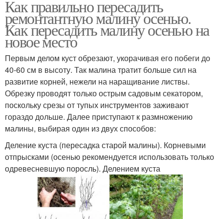
Как правильно пересадить
ремонтантную малину осенью.
Как пересадить малину осенью на
новое место
Первым делом куст обрезают, укорачивая его побеги до
40-60 см в высоту. Так малина тратит больше сил на
развитие корней, нежели на наращивание листвы.
Обрезку проводят только острым садовым секатором,
поскольку срезы от тупых инструментов заживают
гораздо дольше. Далее приступают к размножению
малины, выбирая один из двух способов:
Деление куста (пересадка старой малины). Корневыми
отпрысками (осенью рекомендуется использовать только
одревесневшую поросль). Делением куста