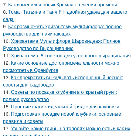
7.
Как изменился облик Кремля с течения времени
8.
Томат Татьяна и Таня F1: двойная удача для вашего
сада
9.
Как размножить хризантему мультифлора: полное
руководство для начинающих
10.
Хризантема Мультифлора Шаровидная: Полное
Руководство по Выращиванию
11.
Хризантема: 5 советов для успешного выращивания
12.
Какие основные достопримечательности можно
посмотреть в Оренбурге
13.
Как прекратить выкидывать испорченный чеснок:
советы для садоводов
14.
Советы по посадке клубники в открытый грунт:
полное руководство
15.
Простые шаги к идеальной грядке для клубники
16.
Подготовка к посадке новой клубники: основные
правила и советы
17.
Узнайте, какие грибы на тополях можно есть и как их
правильно выбирать