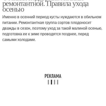
ремонтантной. Правила ухода
августе
осенью
Именно в осенний период кусты нуждаются в обильном
питании. Ремонтантная группа сортов плодоносит
Малин в августе
Малины при посадке
дважды в сезон, поэтому уход за такой малиной осенью,
подготовка ее к зиме проводятся позднее, перед
самыми холодами.