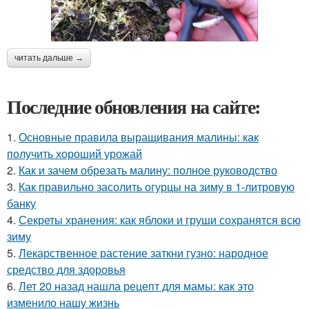
читать дальше →
Последние обновления на сайте:
1.
Основные правила выращивания малины: как
получить хороший урожай
2.
Как и зачем обрезать малину: полное руководство
3.
Как правильно засолить огурцы на зиму в 1-литровую
банку
4.
Секреты хранения: как яблоки и груши сохранятся всю
зиму
5.
Лекарственное растение заткни гузно: народное
средство для здоровья
6.
Лет 20 назад нашла рецепт для мамы: как это
изменило нашу жизнь