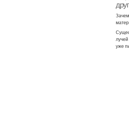
дру
Зачем
матер
Сущес
лучей
уже п