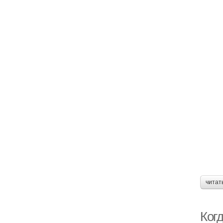
читат
Ког