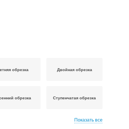
етняя обрезка
Двойная обрезка
сенний обрезка
Ступенчатая обрезка
Показать все
вильная обрезка
Обрезка на кольцо