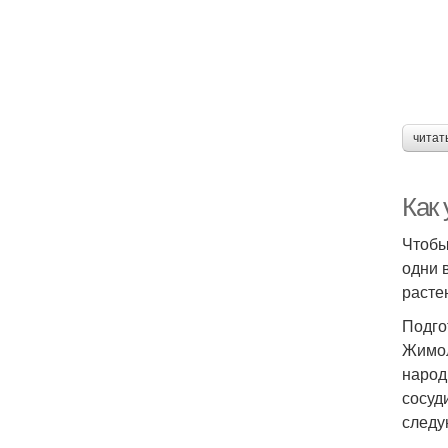
читат
Как
Чтобы
одни 
расте
Подго
Жимол
народ
сосуд
следу