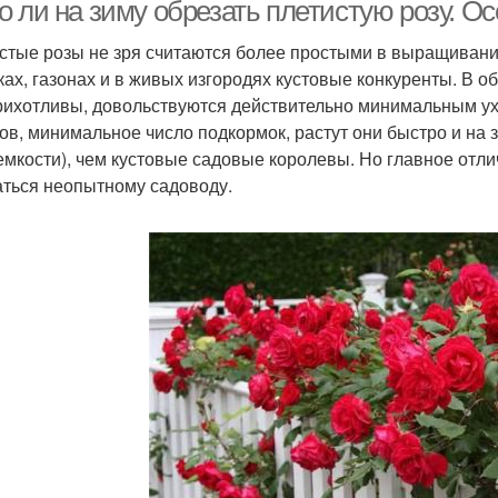
о ли на зиму обрезать плетистую розу. О
стые розы не зря считаются более простыми в выращивани
ках, газонах и в живых изгородях кустовые конкуренты. В 
льтуры для осенней
Осенняя подкормка
Сан
рихотливы, довольствуются действительно минимальным ух
обрезки
ов, минимальное число подкормок, растут они быстро и на з
емкости), чем кустовые садовые королевы. Но главное отли
аться неопытному садоводу.
Осенние работы
Осенний обрезка
Обре