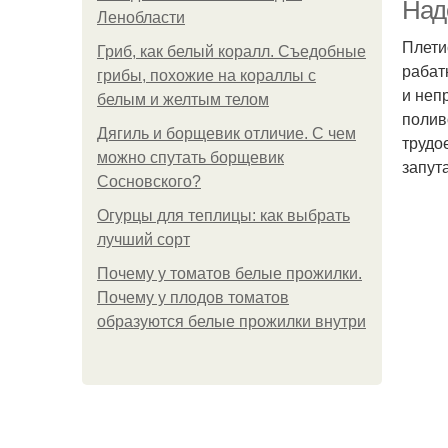
Над
Ленобласти
Плети
Гриб, как белый коралл. Съедобные
рабат
Ку
грибы, похожие на кораллы с
и неп
белым и желтым телом
полив
Дягиль и борщевик отличие. С чем
трудо
можно спутать борщевик
запут
Сосновского?
Огурцы для теплицы: как выбрать
лучший сорт
Почему у томатов белые прожилки.
Почему у плодов томатов
образуются белые прожилки внутри