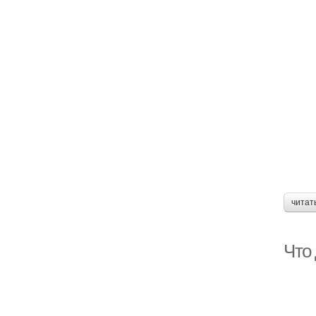
читат
Что 