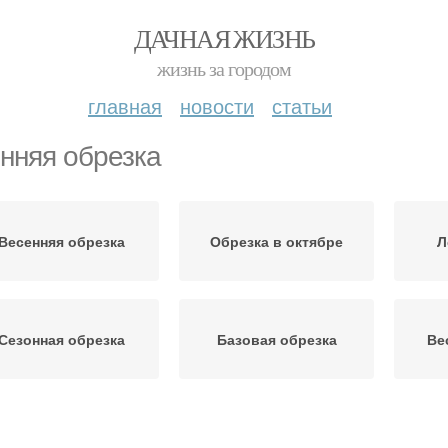
ДАЧНАЯ ЖИЗНЬ
жизнь за городом
главная
новости
статьи
нняя обрезка
Весенняя обрезка
Обрезка в октябре
Л
Сезонная обрезка
Базовая обрезка
Ве
брезка по соболеву
Инструкция по обрезке
Пра