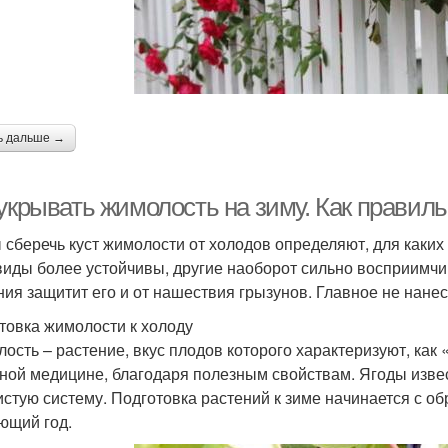
ь дальше →
 укрывать жимолость на зиму. Как прави
 сберечь куст жимолости от холодов определяют, для каких
виды более устойчивы, другие наоборот сильно восприимчи
ния защитит его и от нашествия грызунов. Главное не нане
товка жимолости к холоду
ость – растение, вкус плодов которого характеризуют, как
ной медицине, благодаря полезным свойствам. Ягоды изве
истую систему. Подготовка растений к зиме начинается с об
ющий год.