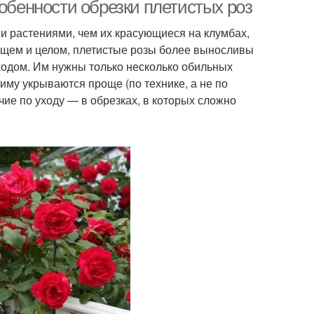
собенности обрезки плетистых роз
и растениями, чем их красующиеся на клумбах,
общем и целом, плетистые розы более выносливы
итарная обрезка
Осенний укрытие
одом. Им нужны только несколько обильных
иму укрываются проще (по технике, а не по
чие по уходу — в обрезках, в которых сложно
зки по регионам