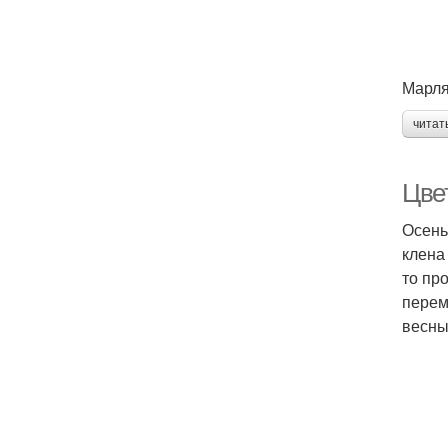
Марля
читат
Цве
Осень
клена
то пр
перем
весны