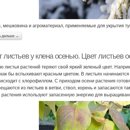
, мешковина и агроматериал, применяемые для укрытия ту
ь дальше →
т листьев у клена осенью. Цвет листьев 
ю листья растений теряют свой яркий зеленый цвет. Наприм
 как бы вспыхивают красным цветом. В листьях начинаются 
оисходит с хлорофиллом. С приходом осени растения готов
ещаются из листьев в ветви, ствол, корень и запасаются т
 растения используют запасенную энергию для выращивани