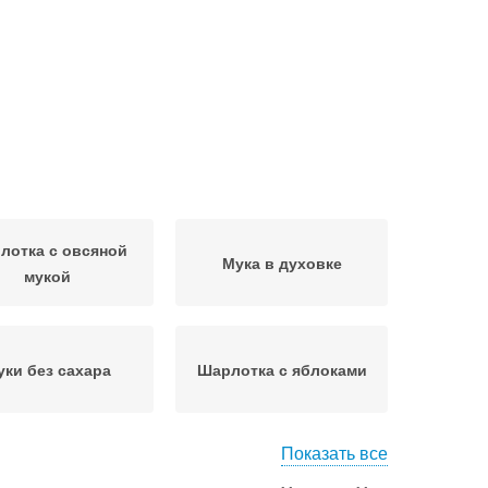
лотка с овсяной
Мука в духовке
мукой
уки без сахара
Шарлотка с яблоками
Показать все
рог с овсяными
Овсяный пирог