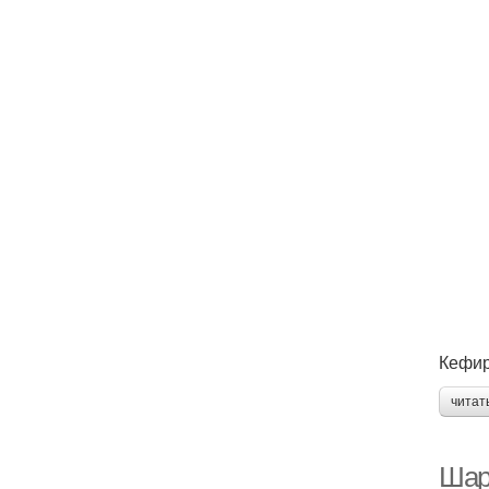
Кефир
читат
Шар