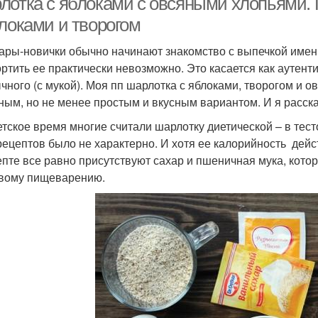
лотка с яблоками с овсяными хлопьями. 
блоками и творогом
ары-новички обычно начинают знакомство с выпечкой именн
ортить ее практически невозможно. Это касается как аутенти
чного (с мукой). Моя пп шарлотка с яблоками, творогом и 
ным, но не менее простым и вкусным вариантом. И я расска
етское время многие считали шарлотку диетической – в тест
рецептов было не характерно. И хотя ее калорийность дейст
епте все равно присутствуют сахар и пшеничная мука, котор
вому пищеварению.