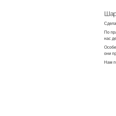
Шар
Сдела
По пр
нас д
Особе
они п
Нам п