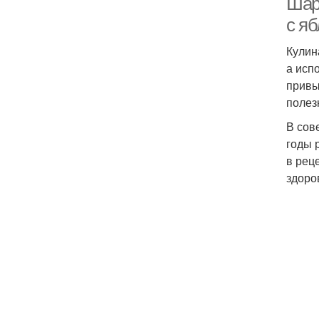
Шар
с я
Кулин
а исп
привы
полез
В сов
годы 
в рец
здоро