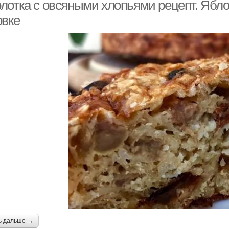
хлопьев
лотка с овсяными хлопьями рецепт. Ябло
овке
рлотка из овсяных
хлопьев
ь дальше →