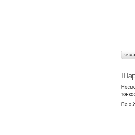
читат
Шар
Несмо
тонко
По об