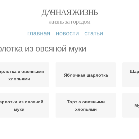
ДАЧНАЯ ЖИЗНЬ
жизнь за городом
главная
новости
статьи
лотка из овсяной муки
рлотка с овсяными
Шар
Яблочная шарлотка
хлопьями
рлотки из овсяной
Торт с овсяными
М
муки
хлопьями
Пирог из овсяных
Пи
Шарлотка из овсянки