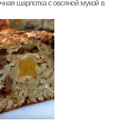
хлопьями
чная шарлотка с овсяной мукой в