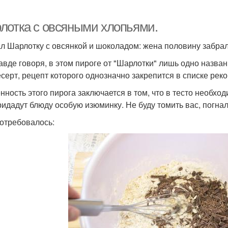
лотка с овсяными хлопьями.
л Шарлотку с овсянкой и шоколадом: жена половину забрала
авде говоря, в этом пироге от "Шарлотки" лишь одно назван
есерт, рецепт которого однозначно закрепится в списке ре
нность этого пирога заключается в том, что в тесто необхо
ридадут блюду особую изюминку. Не буду томить вас, погнал
отребовалось: