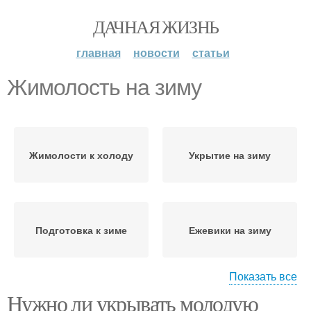
ДАЧНАЯ ЖИЗНЬ
главная
новости
статьи
Жимолость на зиму
Жимолости к холоду
Укрытие на зиму
Подготовка к зиме
Ежевики на зиму
Показать все
Нужно ли укрывать молодую
Голубика на зиму
Старая жимолость