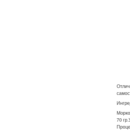
Отлич
самос
Ингре
Морко
70 гр.
Проце