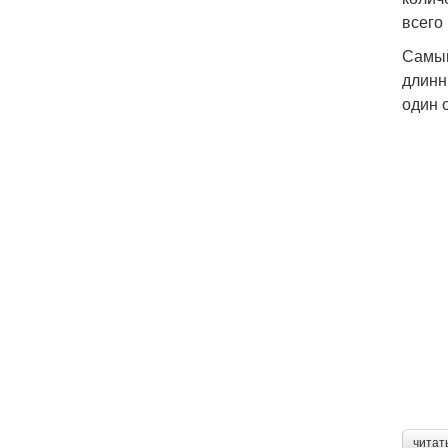
всего
Самый
длинн
один 
читат