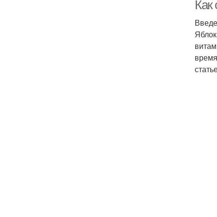
дл
Как
Введ
Яблок
Ко
витам
время
стать