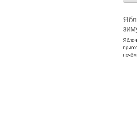
Ябл
зим
Яблоч
приго
печём