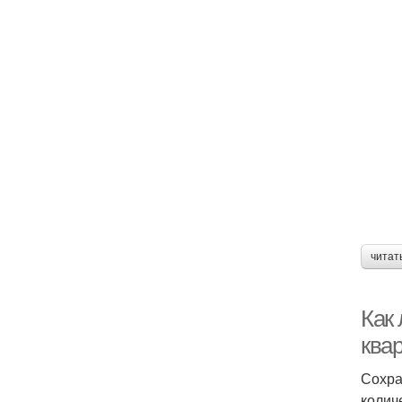
читат
Как
ква
Сохра
колич