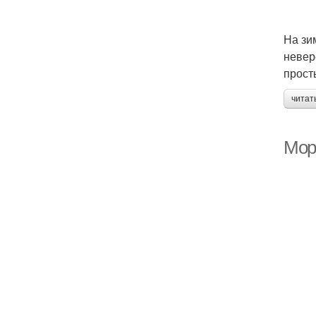
На зи
невер
прост
читат
Мор