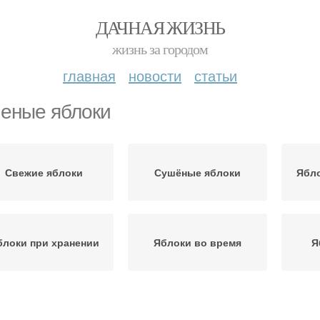
ДАЧНАЯ ЖИЗНЬ
жизнь за городом
главная
новости
статьи
еные яблоки
Свежие яблоки
Сушёные яблоки
Ябло
блоки при хранении
Яблоки во время
Я
Яблоки для
Яблоки в домашних
Я