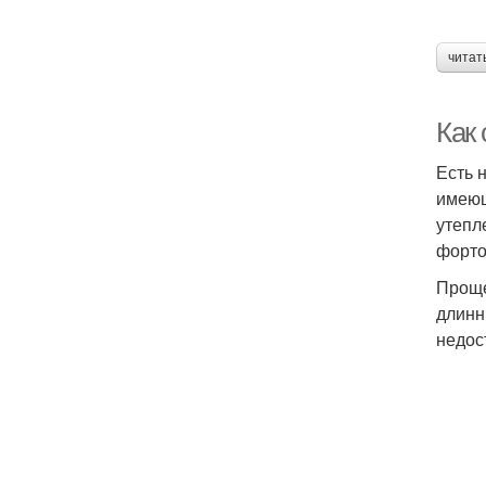
читат
Как 
Есть 
имеющ
утепл
форто
Проще
длинн
недос