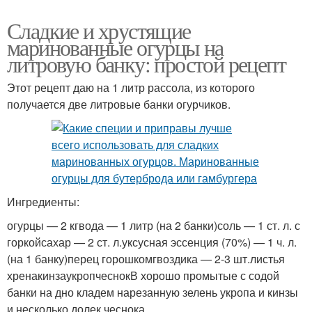
Сладкие и хрустящие
маринованные огурцы на
литровую банку: простой рецепт
Этот рецепт даю на 1 литр рассола, из которого
получается две литровые банки огурчиков.
Ингредиенты:
огурцы — 2 кгвода — 1 литр (на 2 банки)соль — 1 ст. л. с
горкойсахар — 2 ст. л.уксусная эссенция (70%) — 1 ч. л.
(на 1 банку)перец горошкомгвоздика — 2-3 шт.листья
хренакинзаукропчеснокВ хорошо промытые с содой
банки на дно кладем нарезанную зелень укропа и кинзы
и несколько долек чеснока.