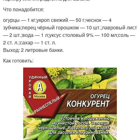
Что понадобится:
огурцы — 1 кг;укроп свежий — 50 г;чеснок — 4
зубчика;перец чёрный горошком — 10 шт.;лавровый лист
— 2 шт.;вода — 1 л;уксус столовый 9% — 100 мл;соль —
2 ст. л.;сахар — 1 ст. л.
Выход: 2 литровые банки.
Как готовить: