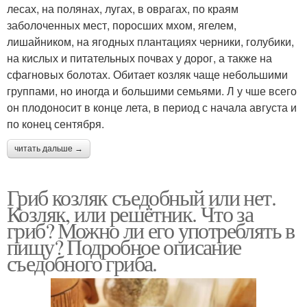
лесах, на полянах, лугах, в оврагах, по краям
заболоченных мест, поросших мхом, ягелем,
лишайником, на ягодных плантациях черники, голубики,
на кислых и питательных почвах у дорог, а также на
сфагновых болотах. Обитает козляк чаще небольшими
группами, но иногда и большими семьями. Л у чше всего
он плодоносит в конце лета, в период с начала августа и
по конец сентября.
читать дальше →
Гриб козляк съедобный или нет.
Козляк, или решётник. Что за
гриб? Можно ли его употреблять в
пищу? Подробное описание
съедобного гриба.