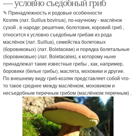
— условно съедобный гриб
✎ Принадлежность и родовые особенности
Козляк (лат. Suillus bovinus), по-научному - маслёнок
сухой , в народе: решетник, болотовик, коровий гриб ,
относится к условно съедобным грибам из рода
маслёнок (лат. Suillus), семейства болетовых
(боровиковых) (лат. Boletaceae) и порядка болетальные
(боровиковые) (лат. Boletacales), к которому ныне
принадлежат такие известные грибы , как, например,
боровики (белые грибы), маслята, моховики и другие.
По внешнему виду гриб-козляк представляет собой что-
то такое среднее между маслёнком, моховиком и
несъедобным перечным грибом (маслёнком перечным) .