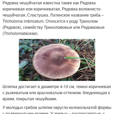
Рядовка чешуйчатая известна также как Рядовка
коричневая или коричневатая, Рядовка волокнисто-
чешуйчатая, Сластушка. Латинское название гриба –
Tricholoma imbricatum. Относится к роду Трихолом
(Рядовок), семейству Трихоломовые или Рядовковые
(Tricholomataceae).
Шляпка достигает в диаметре 4-10 см, темно-коричневая
с рыжеватым или красноватым оттенком, бледнеющая к
краям, покрытая чешуйками.
У молодых грибов шляпки округло-колокольчатой формы
с подвернутыми краями. У зрелых – распростертые, с