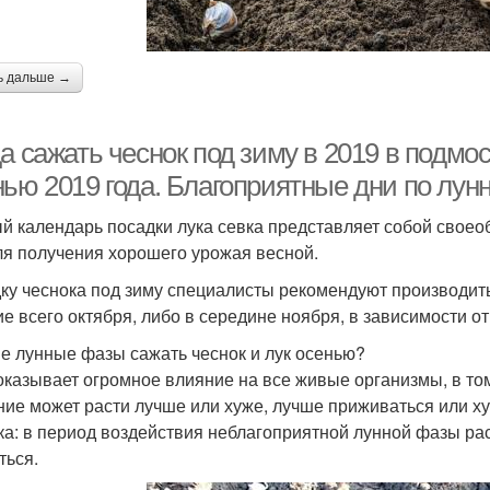
ь дальше →
а сажать чеснок под зиму в 2019 в подмос
нью 2019 года. Благоприятные дни по лун
й календарь посадки лука севка представляет собой своео
ля получения хорошего урожая весной.
ку чеснока под зиму специалисты рекомендуют производить 
ие всего октября, либо в середине ноября, в зависимости о
ие лунные фазы сажать чеснок и лук осенью?
оказывает огромное влияние на все живые организмы, в то
ние может расти лучше или хуже, лучше приживаться или хуж
ка: в период воздействия неблагоприятной лунной фазы рас
ться.