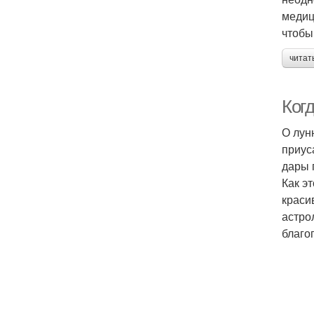
медиц
чтобы
читат
Ког
О лун
приус
дары 
Как э
краси
астро
благо