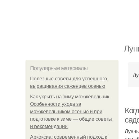
Лун
Популярные материалы
Лу
Полезные советы для успешного
выращивания саженцев осенью
Как укрыть на зиму можжевельник.
Особенности ухода за
Ког
можжевельником осенью и при
садо
подготовке к зиме — общие советы
и рекомендации
Лунны
Аркоксиа: современный подход к
для с