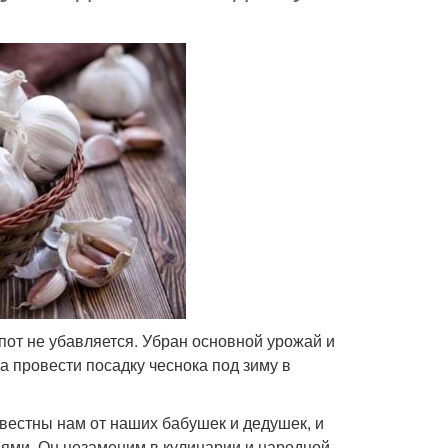
опот не убавляется. Убран основной урожай и
а провести посадку чеснока под зиму в
вестны нам от наших бабушек и дедушек, и
ми. Он незаменим в кулинарии и народной