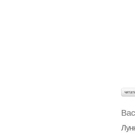
читат
Вас
Лун