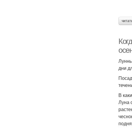
читат
Когд
осе
Лунны
дни д
Посад
течен
В как
Луна 
расте
чесно
подня