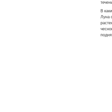
течен
В как
Луна 
расте
чесно
подня