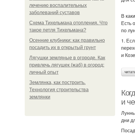
лечению воспалительных
заболеваний суставов
В как
Есть 
Схема Тихельмана отопления. Что
по лу
такое петля Тихельмана?
1. Ес
Осенние клубники: как правильно
перех
посадить их в открытый грунт
и Козе
Лягушки земляные в огороде. Как
привлечь лягушек (жаб) в огород:
личный опыт
читат
Землянка, как построить.
Технология строительства
Когд
землянки
и ч
Лунны
дни д
Посад