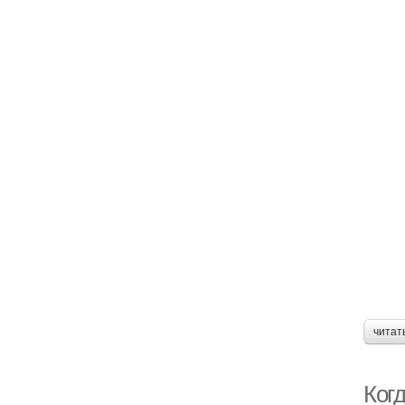
читат
Когд