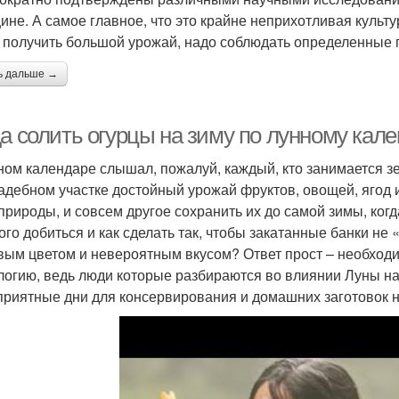
ине. А самое главное, что это крайне неприхотливая культу
 получить большой урожай, надо соблюдать определенные 
ь дальше →
да солить огурцы на зиму по лунному кал
ном календаре слышал, пожалуй, каждый, кто занимается з
адебном участке достойный урожай фруктов, овощей, ягод и
природы, и совсем другое сохранить их до самой зимы, ког
того добиться и как сделать так, чтобы закатанные банки н
вым цветом и невероятным вкусом? Ответ прост – необход
логию, ведь люди которые разбираются во влиянии Луны на
приятные дни для консервирования и домашних заготовок н