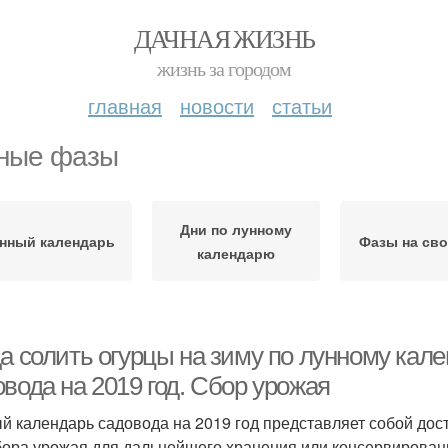
ДАЧНАЯ ЖИЗНЬ
жизнь за городом
главная
новости
статьи
ные фазы
Дни по лунному
нный календарь
Фазы на св
календарю
да солить огурцы на зиму по лунному кал
вода на 2019 год. Сбор урожая
й календарь садовода на 2019 год представляет собой до
бора урожая для дальнейшего хранения или консервирован