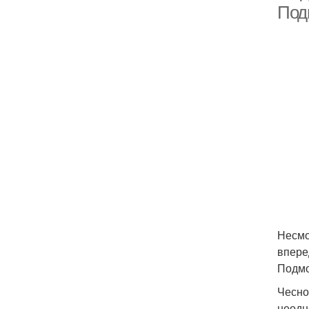
Под
Несмо
впере
Подмо
Чесно
неодн