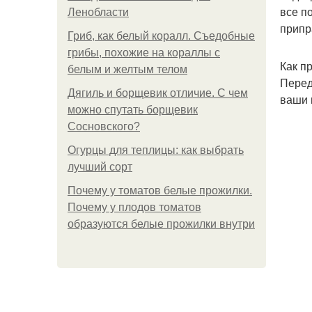
все п
Ленобласти
припр
Гриб, как белый коралл. Съедобные
грибы, похожие на кораллы с
Как п
белым и желтым телом
Перед
Дягиль и борщевик отличие. С чем
ваши 
можно спутать борщевик
Сосновского?
Огурцы для теплицы: как выбрать
лучший сорт
Почему у томатов белые прожилки.
Почему у плодов томатов
образуются белые прожилки внутри