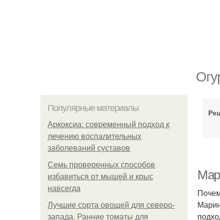
Огу
Популярные материалы
Ре
Аркоксиа: современный подход к
лечению воспалительных
заболеваний суставов
Семь проверенных способов
Мар
избавиться от мышей и крыс
навсегда
Почем
Марин
Лучшие сорта овощей для северо-
подхо
запада. Ранние томаты для