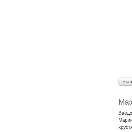
читат
Мар
Введ
Марин
хруст