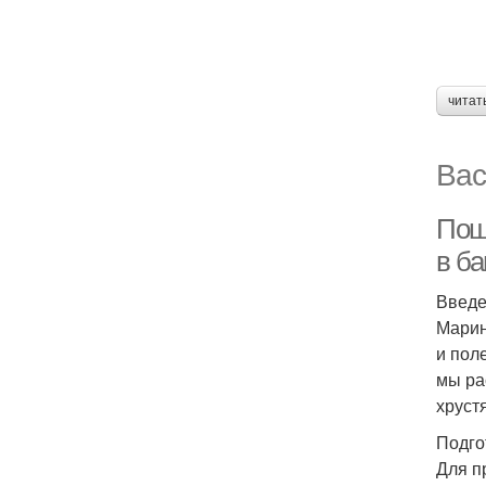
читат
Вас
Пош
в ба
Введ
Марин
и пол
мы ра
хруст
Подго
Для п