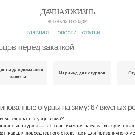
ДАЧНАЯ ЖИЗНЬ
жизнь за городом
главная
новости
статьи
рцов перед закаткой
цепты для домашней
Маринад для огурцов
Ог
закатки
инованные огурцы на зиму: 67 вкусных р
у мариновать огурцы дома?
ованные огурцы — это классическая закуска, которая никог
дят как для повседневного стола, так и для праздничного 