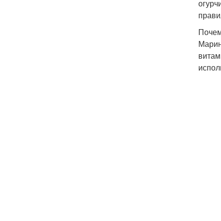
огурч
прави
Почем
Марин
витам
испол