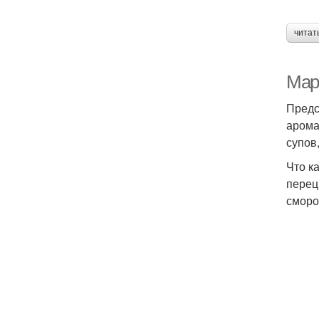
читат
Мар
Предс
арома
супов
Что к
перец
сморо