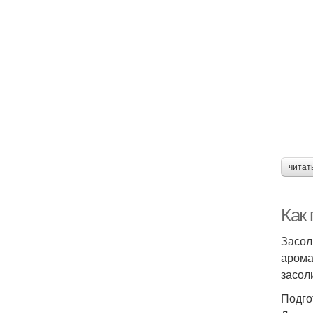
читат
Как 
Засол
арома
засол
Подго