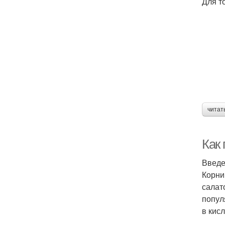
Для т
читат
Как
Введ
Корни
салат
попул
в кис