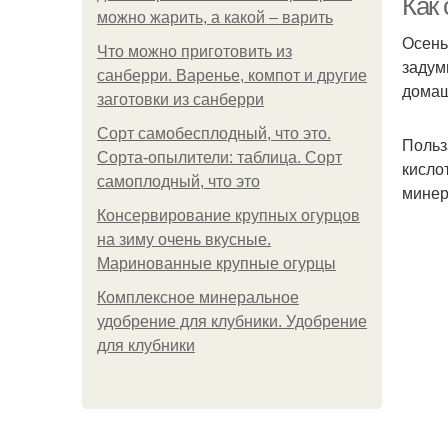
Как 
можно жарить, а какой – варить
Осень
Что можно приготовить из
задум
санберри. Варенье, компот и другие
домаш
заготовки из санберри
Сорт самобесплодный, что это.
Польз
Сорта-опылители: таблица. Сорт
кисло
самоплодный, что это
минер
Консервирование крупных огурцов
на зиму очень вкусные.
Маринованные крупные огурцы
Комплексное минеральное
удобрение для клубники. Удобрение
для клубники