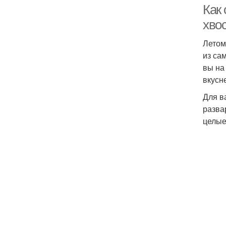
Как 
хво
Летом
из са
вы на
вкусн
Для в
разва
целые