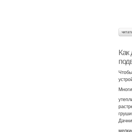
читат
Как
под
Чтобы
устро
Многи
утепл
растр
груши
Дачни
мелки