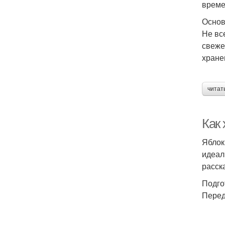
време
Основ
Не вс
свеже
хране
читат
Как
Яблок
идеал
расск
Подго
Перед