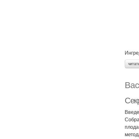
Ингре
читат
Вас
Сек
Введ
Собра
плода
метод