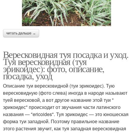
читать дальше →
Вересковидная туя посадка и уход.
Туя вересковидная (туя
эрикоидес): фото, описание,
посадка, уход
Описание туи вересковидной (туи эрикоидес). Тую
вересковидную (фото слева) иногда в народе называют
туей вересковой, а вот другое название этой туи "
эрикоидес" происходит от звучания части латинского
названия — "ericoides". Туя эрикоидес — это юношеская
форма туи западной. Поэтому правильное название
этого растения звучит, как туя западная вересковидная