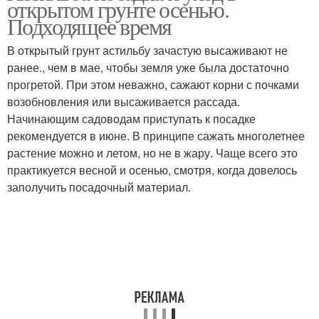
открытом грунте осенью.
Подходящее время
В открытый грунт астильбу зачастую высаживают не
Арбузы в открытый
ранее., чем в мае, чтобы земля уже была достаточно
Открытый грунт
грунт
прогретой. При этом неважно, сажают корни с почками
возобновления или высаживается рассада.
Начинающим садоводам приступать к посадке
рекомендуется в июне. В принципе сажать многолетнее
Кусты в открытом
Уход за дынями
растение можно и летом, но не в жару. Чаще всего это
грунте
практикуется весной и осенью, смотря, когда довелось
заполучить посадочный материал.
Жимолости в открытом
Работы по уходу
грунте
Уход в саду
Осенний уход