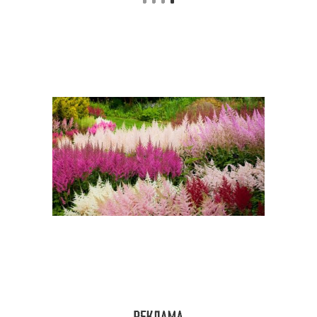
Сельдерей в открытом
Репы в грунт
грунте
Посев в открытый
Семены в открытый
грунт
грунт
Огурцы в открытом
Посадка в грунт
грунте
Тыквы для открытого
Грунт на даче
грунта