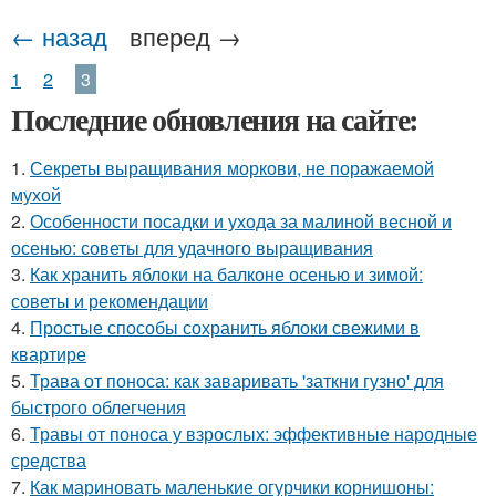
← назад
вперед →
1
2
3
Последние обновления на сайте:
1.
Секреты выращивания моркови, не поражаемой
мухой
2.
Особенности посадки и ухода за малиной весной и
осенью: советы для удачного выращивания
3.
Как хранить яблоки на балконе осенью и зимой:
советы и рекомендации
4.
Простые способы сохранить яблоки свежими в
квартире
5.
Трава от поноса: как заваривать 'заткни гузно' для
быстрого облегчения
6.
Травы от поноса у взрослых: эффективные народные
средства
7.
Как мариновать маленькие огурчики корнишоны: