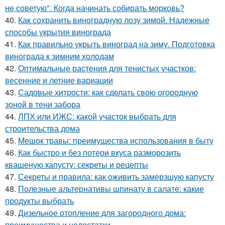
не советую". Когда начинать собирать морковь?
40.
Как сохранить виноградную лозу зимой. Надежные
способы укрытия винограда
41.
Как правильно укрыть виноград на зиму. Подготовка
винограда к зимним холодам
42.
Оптимальные растения для тенистых участков:
весенние и летние вариации
43.
Садовые хитрости: как сделать свою огородную
зоной в тени забора
44.
ЛПХ или ИЖС: какой участок выбрать для
строительства дома
45.
Мешок травы: преимущества использования в быту
46.
Как быстро и без потери вкуса разморозить
квашеную капусту: секреты и рецепты
47.
Секреты и правила: как оживить замерзшую капусту
48.
Полезные альтернативы шпинату в салате: какие
продукты выбрать
49.
Дизельное отопление для загородного дома:
преимущества и недостатки