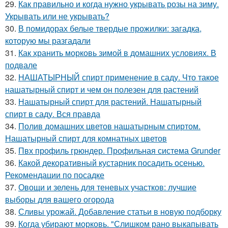
29.
Как правильно и когда нужно укрывать розы на зиму.
Укрывать или не укрывать?
30.
В помидорах белые твердые прожилки: загадка,
которую мы разгадали
31.
Как хранить морковь зимой в домашних условиях. В
подвале
32.
НАШАТЫРНЫЙ спирт применение в саду. Что такое
нашатырный спирт и чем он полезен для растений
33.
Нашатырный спирт для растений. Нашатырный
спирт в саду. Вся правда
34.
Полив домашних цветов нашатырным спиртом.
Нашатырный спирт для комнатных цветов
35.
Пвх профиль грюндер. Профильная система Grunder
36.
Какой декоративный кустарник посадить осенью.
Рекомендации по посадке
37.
Овощи и зелень для теневых участков: лучшие
выборы для вашего огорода
38.
Сливы урожай. Добавление статьи в новую подборку
39.
Когда убирают морковь. "Слишком рано выкапывать