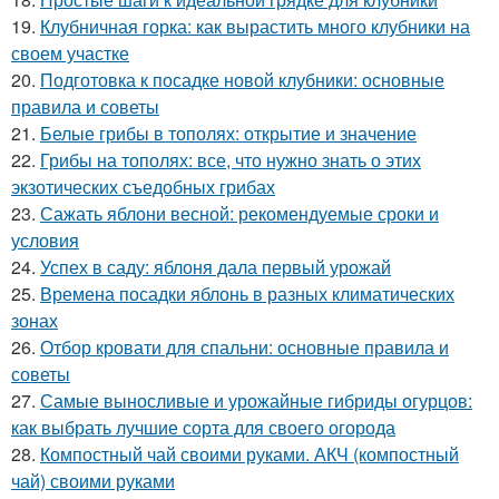
19.
Клубничная горка: как вырастить много клубники на
своем участке
20.
Подготовка к посадке новой клубники: основные
правила и советы
21.
Белые грибы в тополях: открытие и значение
22.
Грибы на тополях: все, что нужно знать о этих
экзотических съедобных грибах
23.
Сажать яблони весной: рекомендуемые сроки и
условия
24.
Успех в саду: яблоня дала первый урожай
25.
Времена посадки яблонь в разных климатических
зонах
26.
Отбор кровати для спальни: основные правила и
советы
27.
Самые выносливые и урожайные гибриды огурцов:
как выбрать лучшие сорта для своего огорода
28.
Компостный чай своими руками. АКЧ (компостный
чай) своими руками