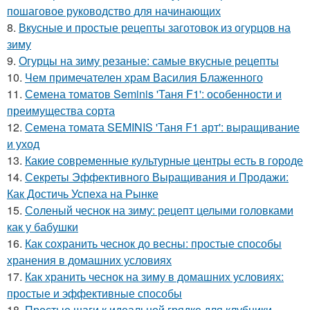
пошаговое руководство для начинающих
8.
Вкусные и простые рецепты заготовок из огурцов на
зиму
9.
Огурцы на зиму резаные: самые вкусные рецепты
10.
Чем примечателен храм Василия Блаженного
11.
Семена томатов Seminis 'Таня F1': особенности и
преимущества сорта
12.
Семена томата SEMINIS 'Таня F1 арт': выращивание
и уход
13.
Какие современные культурные центры есть в городе
14.
Секреты Эффективного Выращивания и Продажи:
Как Достичь Успеха на Рынке
15.
Соленый чеснок на зиму: рецепт целыми головками
как у бабушки
16.
Как сохранить чеснок до весны: простые способы
хранения в домашних условиях
17.
Как хранить чеснок на зиму в домашних условиях:
простые и эффективные способы
18.
Простые шаги к идеальной грядке для клубники