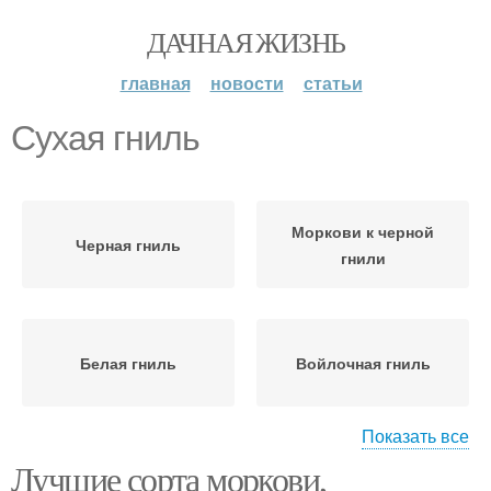
ДАЧНАЯ ЖИЗНЬ
главная
новости
статьи
Сухая гниль
Моркови к черной
Черная гниль
гнили
Белая гниль
Войлочная гниль
Показать все
Лучшие сорта моркови,
Серая гниль
Гниль на цветах