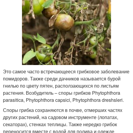
Это самое часто встречающееся грибковое заболевание
помидоров. Также среди дачников называется бурой
гнилью по цвету пятен, расползающихся по листьям
растения. Возбудитель – споры грибков Phytophthora
parasitica, Phytophthora capsici, Phytophthora dreshsleri.
Споры грибка сохраняются в почве, отмерших частях
других растений, на садовом инструменте (лопатах,
секаторах), стенках теплицы. Также нередко грибок
переносится вместе с водой для полива и одежде