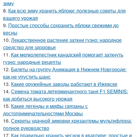
зиму
8.
Как всю зиму хранить яблоки: полезные советы для
вашего урожая
9.
Простые способы сохранить яблоки свежими до
весны
10.
Лекарственное растение заткни гузно: народное
средство для здоровья
11.
Как мелколепестник канадский помогает заткнуть
гузно: народные рецепты
12.
Билеты на группу Анимация в Нижнем Новгороде:
как не упустить шанс
13.
Какие оружейные заводы работают в Ижевске
14.
Семена томата детерминантного таня F1 SEMINIS:
как добиться высокого урожая
15.
Какие легенды и мифы связаны с
достопримечательностями Москвы
16.
Секреты удачной зимовки хризантемы мультифлора:
полное руководство
17.
Как правильно хранить чеснок в квартире: простые и