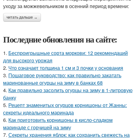
уходу за можжевельником в осенний период времени:
читать дальше →
Последние обновления на сайте:
1.
Беспроигрышные сорта моркови: 12 рекомендаций
для высокого урожая
2.
Что означает толщина 1 см и 3 почки у основания
3.
Пошаговое руководство: как правильно закатать
маринованные огурцы на зиму в банках 68
4.
Как правильно засолить огурцы на зиму в 1-литровую
банку
5.
Рецепт знаменитых огурцов корнишоны от Жанны:
секреты идеального маринада
6.
Как приготовить корнишоны в кисло-сладком
маринаде с горчицей на зиму
7.
Секреты хранения яблок: как сохранить свежесть на